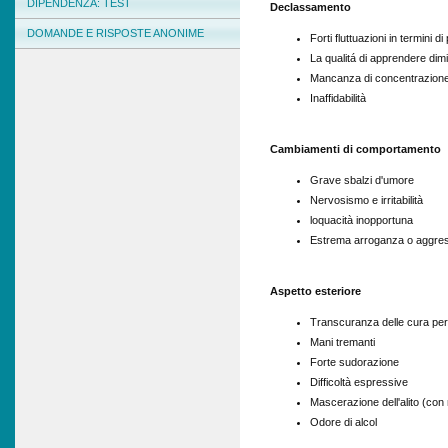
DIPENDENZA: TEST
Declassamento
DOMANDE E RISPOSTE ANONIME
Forti fluttuazioni in termini di
La qualitá di apprendere dim
Mancanza di concentrazion
Inaffidabilità
Cambiamenti di comportamento
Grave sbalzi d'umore
Nervosismo e irritabilità
loquacità inopportuna
Estrema arroganza o aggres
Aspetto esteriore
Transcuranza delle cura per
Mani tremanti
Forte sudorazione
Difficoltà espressive
Mascerazione dell'alito (co
Odore di alcol