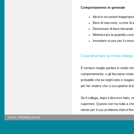
Comportamento in generale
Alcol in occasioni inappropri
Bere di nascosto, scorte di 
Dimostrare di bere bevande 
Minimizzare la quantità con
Inventare scuse per il consu
Cosa devo fare se il mio collega
È sempre meglio parlare in modo molt
camportamento, o gli facciamo notare
probabile che lui neghi tutto e reagi
per far vedere che ci occupiamo di lo
Se il collega, dopo il discorso fatto
superiore. Questo non ha nulla a che fa
niente per il suo problema d'alcol fin
quindi prendere provvedimenti. A seco
P.IVA: IT92008130210
collega potrá essere indirizzato.