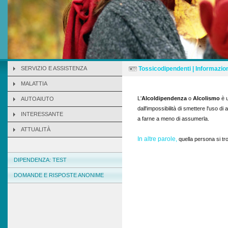
SERVIZIO E ASSISTENZA
Tossicodipendenti | Informazion
MALATTIA
L'
Alcoldipendenza
o
Alcolismo
è u
AUTOAIUTO
dall'impossibilità di smettere l'uso d
INTERESSANTE
a farne a meno di assumerla.
ATTUALITÀ
In altre parole,
quella persona si tro
DIPENDENZA: TEST
DOMANDE E RISPOSTE ANONIME