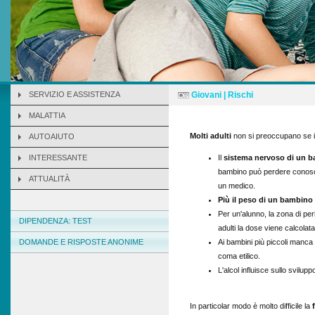
SERVIZIO E ASSISTENZA
Giovani | Rischi
MALATTIA
Molti adulti
non si preoccupano se i f
AUTOAIUTO
INTERESSANTE
Il
sistema nervoso di un 
bambino può perdere conosce
ATTUALITÀ
un medico.
Più il peso di un bambino
Per un'alunno, la zona di pe
DIPENDENZA: TEST
adulti la dose viene calcolat
DOMANDE E RISPOSTE ANONIME
Ai bambini più piccoli manca 
coma etilico.
L'alcol influisce sullo svilupp
In particolar modo è molto difficile la