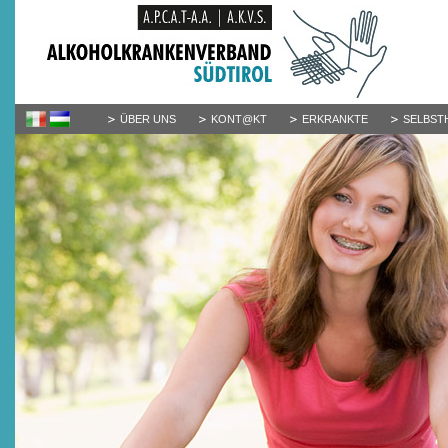
ÜBER UNS
KONT@KT
ERKRANKTE
SELBST