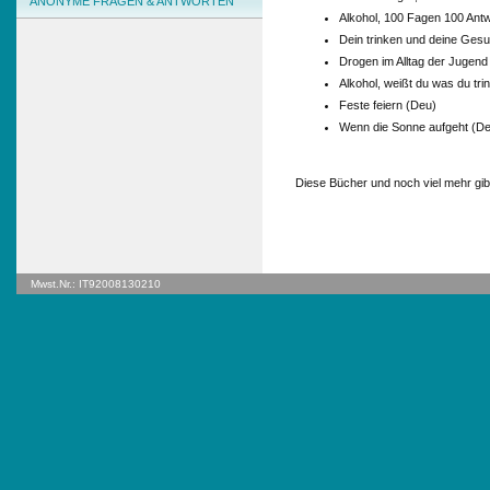
ANONYME FRAGEN & ANTWORTEN
Alkohol, 100 Fagen 100 Antw
Dein trinken und deine Gesu
Drogen im Alltag der Jugend
Alkohol, weißt du was du tri
Feste feiern (Deu)
Wenn die Sonne aufgeht (De
Diese Bücher und noch viel mehr gi
Mwst.Nr.: IT92008130210