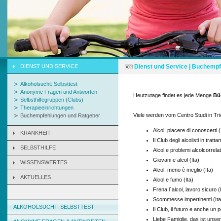
DIENST UND SERVICE
Dienst und Service | Buchemp
Alkoholsucht: Selbsttest
Anonyme Fragen und Antworten
Heutzutage findet es jede Menge
Bü
Selbsthilfegruppen (Clubs)
Therapieeinrichtungen
Viele werden vom Centro Studi in Trie
Buchempfehlungen und Ratgeber
Alcol, piacere di conoscerti (
KRANKHEIT
Il Club degli alcolisti in tratt
SELBSTHILFE
Alcol e problemi alcolcorrelat
Giovani e alcol (Ita)
WISSENSWERTES
Alcol, meno è meglio (Ita)
AKTUELLES
Alcol e fumo (Ita)
Frena l´alcol, lavoro sicuro (
Scommesse impertinenti (Ita
ALKOHOLSUCHT: SELBSTTEST
Il Club, il futuro e anche un po
Liebe Famiglie, das ist unse