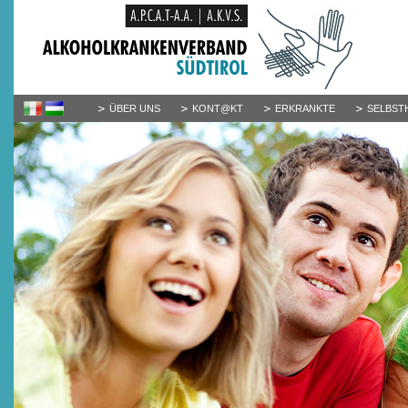
ÜBER UNS
KONT@KT
ERKRANKTE
SELBST