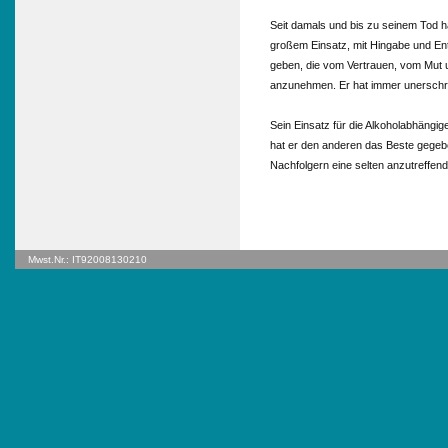
Seit damals und bis zu seinem Tod h
großem Einsatz, mit Hingabe und Ent
geben, die vom Vertrauen, vom Mut un
anzunehmen. Er hat immer unerschro
Sein Einsatz für die Alkoholabhängig
hat er den anderen das Beste gegebe
Nachfolgern eine selten anzutreffend
Mwst.Nr.: IT92008130210