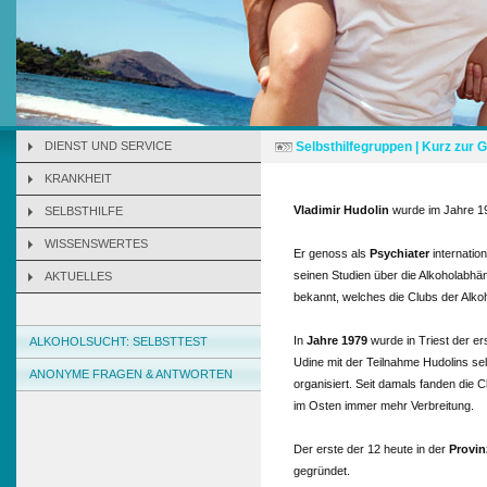
DIENST UND SERVICE
Selbsthilfegruppen | Kurz zur 
KRANKHEIT
Vladimir Hudolin
wurde im Jahre 19
SELBSTHILFE
WISSENSWERTES
Er genoss als
Psychiater
internatio
seinen Studien über die Alkoholabh
AKTUELLES
bekannt, welches die Clubs der Alkoh
In
Jahre 1979
wurde in Triest der er
ALKOHOLSUCHT: SELBSTTEST
Udine mit der Teilnahme Hudolins se
ANONYME FRAGEN & ANTWORTEN
organisiert. Seit damals fanden die 
im Osten immer mehr Verbreitung.
Der erste der 12 heute in der
Provi
gegründet.