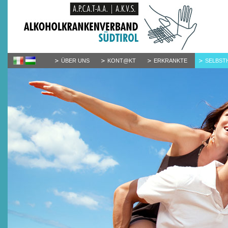
ÜBER UNS
KONT@KT
ERKRANKTE
SELBST