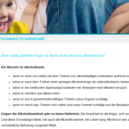
Krankheit | Krankheitsbild
Eine häufig gestellte Frage ist: Wann ist ein Mensch alkoholkrank?
Ein Mensch ist alkoholkrank,
wenn er nicht von selbst mit dem Trinken von alkoholhaltigen Getränken aufhören 
wenn er nach dem Trinken einer geringen Alkoholmenge ein unbezähmbares Verlan
wenn er bei seelischen Spannungszuständen ein Verlangen nach Alkohol verspürt.
wenn er heimlich und alleine trinkt.
wenn er durch gewohnheitsmäßiges Trinken seine Organe schädigt.
wenn er durch das Trinken sich selbst und seine Umwelt schädigt und die Bezieh
Gegen die Alkoholkrankheit gibt es keine Heilmittel.
Die Krankheit ist die Angst, sich s
Und diese Grundangst bleibt, wie auch die Alkoholkrankheit, ein Leben lang. Alkohol ist das
vermeintliche Befreiung sorgende Mittel.