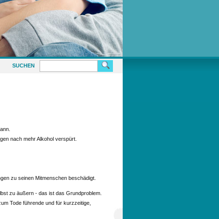
SUCHEN
kann.
gen nach mehr Alkohol verspürt.
ungen zu seinen Mitmenschen beschädigt.
elbst zu äußern - das ist das Grundproblem.
 zum Tode führende und für kurzzeitige,