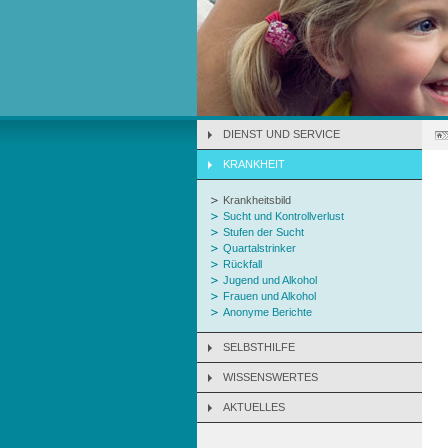
DIENST UND SERVICE
KRANKHEIT
Krankheitsbild
Sucht und Kontrollverlust
Stufen der Sucht
Quartalstrinker
Rückfall
Jugend und Alkohol
Frauen und Alkohol
Anonyme Berichte
SELBSTHILFE
WISSENSWERTES
AKTUELLES