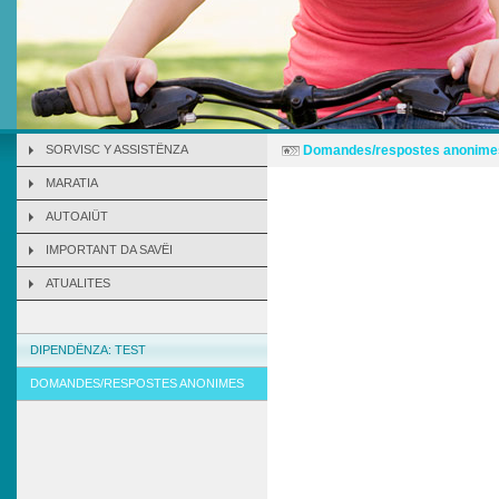
SORVISC Y ASSISTËNZA
Domandes/respostes anonime
MARATIA
AUTOAIÜT
IMPORTANT DA SAVËI
ATUALITES
DIPENDËNZA: TEST
DOMANDES/RESPOSTES ANONIMES