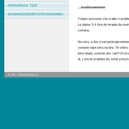
DIPENDËNZA: TEST
…insidiosamënter
DOMANDES/RESPOSTES ANONIMES
Tröpes porsones che à albü n problem
Le signur X é fora de terapia da oram
comana.
Na sëra, a düc ti sal particolarmënter
comané vigni sëra na bira. Te chësc t
bëre deplü, sciöche düc i atri? Di al
di, y insciö el defata do, tomè zoruc
P.IVA: IT92008130210