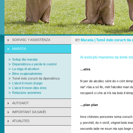
SORVISC Y ASSISTËNZA
Maratia | Tomè indo zoruch tla
MARATIA
Al esist plü manieres da tomè i
Svilup dla maratia
Dependënza e perde le control
La stiga dl alcolism
…atira
Bëre ocajionalmënter
Tomè indo zoruch tla dipendënza
N per de alcolisc sënt do n cört tëmp 
L'alcol tl monn di jogn
nia" röia a só fin, mët l'alcolist man
L'alcol tl monn dles ëres
Relaziuns anonimes
recuperé ci che al n'à nia boiü tl tëm
AUTOAIÜT
…plan plan
IMPORTANT DA SAVËI
Ince chëstes porsones toma zoruch at
ATUALITES
y porchël, do n strüf, vëgnel boiü in
secundo iade ne esun nia spo bogn da