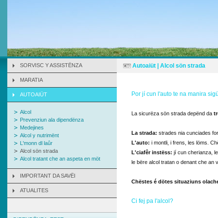
SORVISC Y ASSISTËNZA
Autoaiüt | Alcol sön strada
MARATIA
Por jí cun l'auto te na manira si
AUTOAIÜT
Alcol
La sicurëza sön strada depënd da
t
Prevenziun ala dipendënza
Medejines
La strada:
strades nia cunciades fo
Alcol y nutrimënt
L'auto:
i montli, i frens, les löms. C
L'monn dl laûr
Alcol sön strada
L'ciafêr instëss:
jí cun cherianza, l
Alcol tratant che an aspeta en möt
le bëre alcol tratan o denant che an v
IMPORTANT DA SAVËI
Chëstes é dötes situaziuns olache
ATUALITES
Ci fej pa l'alcol?