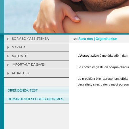
SORVISC Y ASSISTËNZA
Sura nos | Organisaziun
MARATIA
L'
Assoziaziun
é metüda adöm da n
AUTOAIÜT
IMPORTANT DA SAVËI
Le comitê vëgn lité en ocajiun dl’ind
ATUALITES
Le presidënt é le rapresentant ofizia
desvalies, atres cater cina ot porsone
DIPENDËNZA: TEST
DOMANDES/RESPOSTES ANONIMES