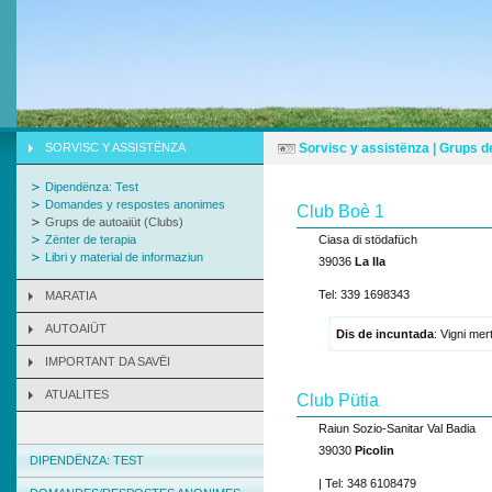
SORVISC Y ASSISTËNZA
Sorvisc y assistënza | Grups d
Dipendënza: Test
Domandes y respostes anonimes
Club Boè 1
Grups de autoaiüt (Clubs)
Zënter de terapia
Ciasa di stödafüch
Libri y material de informaziun
39036
La Ila
Tel: 339 1698343
MARATIA
AUTOAIÜT
Dis de incuntada
: Vigni me
IMPORTANT DA SAVËI
ATUALITES
Club Pütia
Raiun Sozio-Sanitar Val Badia
39030
Picolin
DIPENDËNZA: TEST
| Tel: 348 6108479