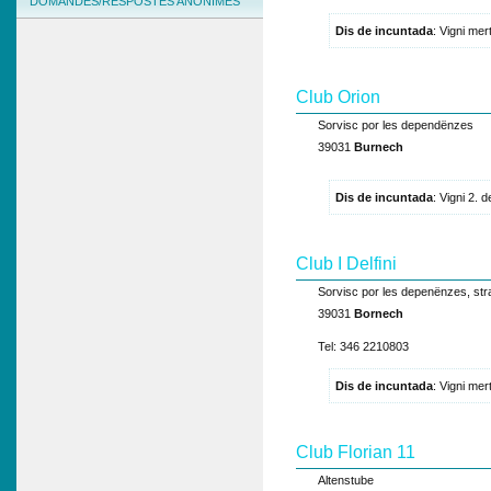
DOMANDES/RESPOSTES ANONIMES
Dis de incuntada
: Vigni me
Club Orion
Sorvisc por les dependënzes
39031
Burnech
Dis de incuntada
: Vigni 2
Club I Delfini
Sorvisc por les depenënzes, stra
39031
Bornech
Tel: 346 2210803
Dis de incuntada
: Vigni me
Club Florian 11
Altenstube