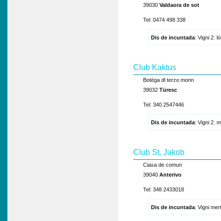
39030
Valdaora de sot
Tel: 0474 498 338
Dis de incuntada
: Vigni 2. 
Club Kaktus
Botëga dl terzo monn
39032
Türesc
Tel: 340 2547446
Dis de incuntada
: Vigni 2. 
Club St. Jakob
Ciasa de comun
39040
Anterivo
Tel: 348 2433018
Dis de incuntada
: Vigni me